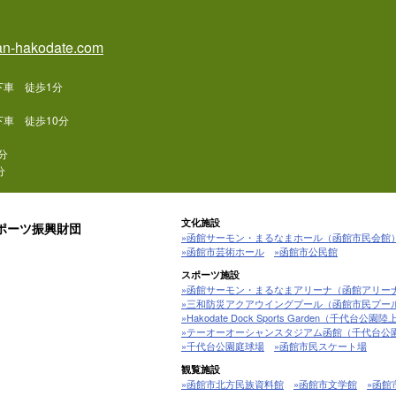
n-hakodate.com
下車 徒歩1分
車 徒歩10分
分
分
文化施設
ポーツ振興財団
»函館サーモン・まるなまホール（函館市民会館
»函館市芸術ホール
»函館市公民館
スポーツ施設
»函館サーモン・まるなまアリーナ（函館アリー
»三和防災アクアウイングプール（函館市民プー
»Hakodate Dock Sports Garden（千代台公
»テーオーオーシャンスタジアム函館（千代台公
»千代台公園庭球場
»函館市民スケート場
観覧施設
»函館市北方民族資料館
»函館市文学館
»函館