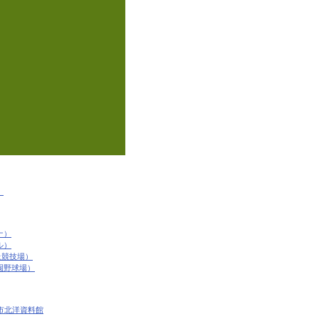
）
ナ）
ル）
園陸上競技場）
園野球場）
市北洋資料館