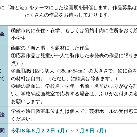
に「海と港」をテーマにした絵画展を開催します。作品募集は
たくさんの作品をお待ちしております。
函館市内に在住・在学、もしくは函館市内に住所をおく
象
小学生
函館の「海と港」を題材にした作品
①応募作品は児童が一人で製作した未発表の作品に限り
点））
に
②画用紙は四つ切大（38cm×54cm）の大きさで、絵に色
て
の材料は自由。 （ただし、油絵具は除きます。）
③絵の裏面に、学校名・学年・名前・名前のふりがなを
い。学校や絵画教室で応募する場合は、ふりがな付きの
お願いします。
学校や絵画教室単位または個人で、芸術ホールの受付窓
法
ください。
間
令和８年６月２２日（月）～７月６日（月）