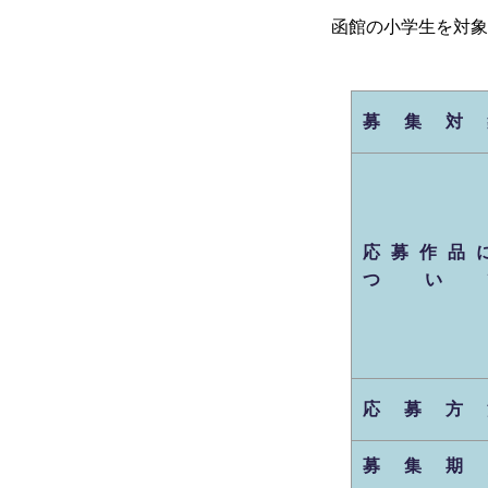
函館の小学生を対象
募集対
応募作品
つい
応募方
募集期