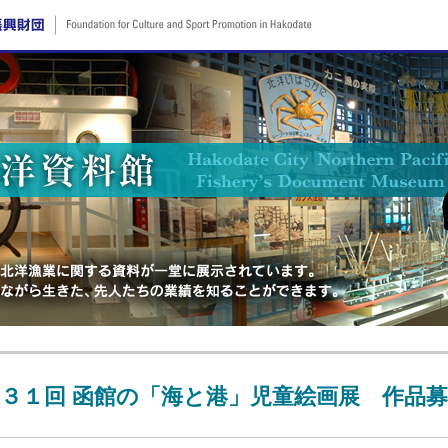
３１回 函館の「海と港」児童絵画展 作品