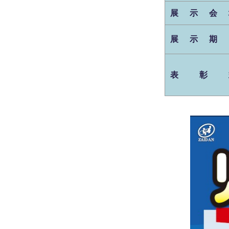
展示会
展示期
表 彰 