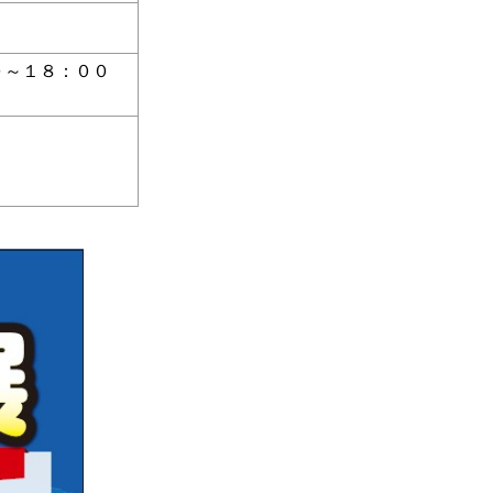
０～１８：００