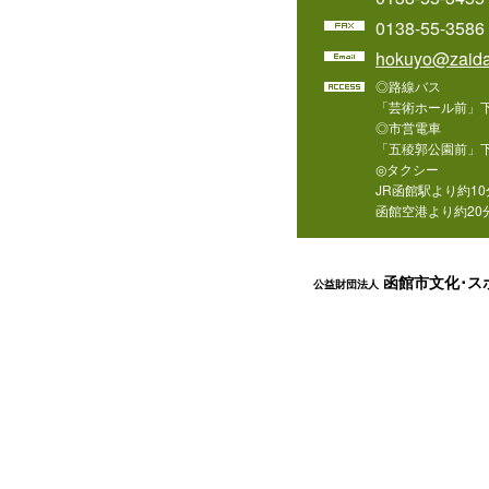
0138-55-3586
hokuyo@zaida
◎路線バス
「芸術ホール前」
◎市営電車
「五稜郭公園前」下
◎タクシー
JR函館駅より約10
函館空港より約20
函館市文化･ス
公益財団法人