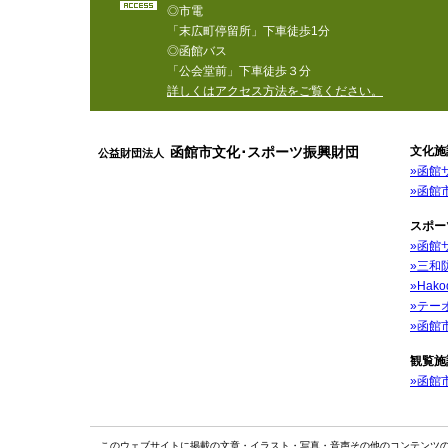
◎市電
「末広町停留所」下車徒歩1分
◎函館バス
「公会堂前」下車徒歩３分
詳しくはアクセス方法をご覧ください。
函館市文化･スポーツ振興財団
文化施
公益財団法人
»函館
»函館
スポー
»函館
»三和
»Hak
»テー
»函館
観覧施
»函館
このウェブサイトに掲載の文章・イラスト・写真・音声その他のコンテンツ