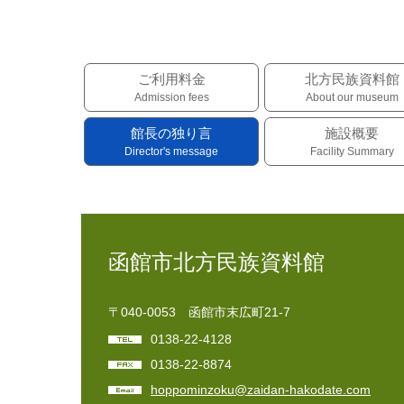
ご利用料金
北方民族資料館
Admission fees
About our museum
館長の独り言
施設概要
Director's message
Facility Summary
函館市北方民族資料館
〒040-0053 函館市末広町21-7
0138-22-4128
0138-22-8874
hoppominzoku@zaidan-hakodate.com