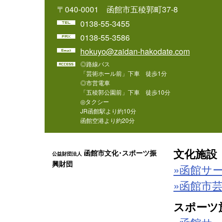
〒040-0001 函館市五稜郭町37-8
0138-55-3455
0138-55-3586
hokuyo@zaidan-hakodate.com
◎路線バス
「芸術ホール前」下車 徒歩1分
◎市営電車
「五稜郭公園前」下車 徒歩10分
◎タクシー
JR函館駅より約10分
函館空港より約20分
文化施設
函館市文化･スポーツ振
公益財団法人
興財団
»函館サ
»函館市
スポーツ