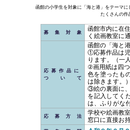
函館の小学生を対象に「海と港」をテーマに
たくさんの作
函館市内に在
募集対象
く絵画教室に
函館の「海と
①応募作品は
ります。（一
②画用紙は四つ切
応募作品に
色を塗ったもの
ついて
は除きます。
③絵の裏面に
を記入してく
は、ふりがな
学校や絵画教
応募方法
窓口に直接お