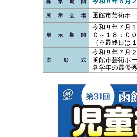
令和８年６月
募集期間
函館市芸術ホー
展示会場
令和８年７月
０～１８：０
展示期間
（※最終日は
令和８年７月２
函館市芸術ホ
表 彰 式
各学年の最優