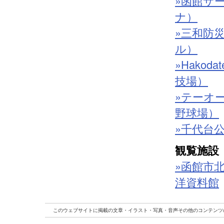
»函館サ
ナ）
»三和防
ル）
»Hakoda
技場）
»テーオ
野球場）
»千代台
観覧施設
»函館市
洋資料館
このウェブサイトに掲載の文章・イラスト・写真・音声その他のコンテンツ