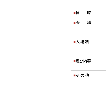
■
日 時
■
会 場
■
入 場 料
■
遊び内容
■
そ の 他