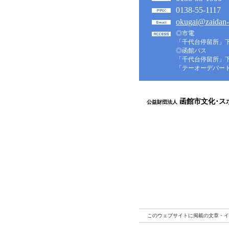
0138-55-1117
okugai@zaidan-
◎市電
「千代台停留所」
◎函館バス
「千代台停留所」
「テーオーデパー
函館市文化･ス
公益財団法人
このウェブサイトに掲載の文章・イ