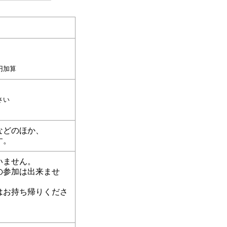
円加算
さい
などのほか、
す。
いません。
の参加は出来ませ
はお持ち帰りくださ