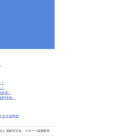
）
ナ）
ル）
陸上競技場）
園野球場）
市北洋資料館
団法人 函館市文化・スポーツ振興財団