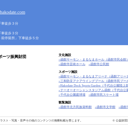
hakodate.com
下車徒歩３分
下車徒歩３分
ト前停留所」下車徒歩５分
文化施設
ポーツ振興財団
»函館サーモン・まるなまホール（函館市民会館
»函館市芸術ホール
»函館市公民館
スポーツ施設
»函館サーモン・まるなまアリーナ（函館アリー
»三和防災アクアウイングプール（函館市民プー
»Hakodate Dock Sports Garden（千代台公園
»テーオーオーシャンスタジアム函館（千代台公
»千代台公園庭球場
»函館市民スケート場
観覧施設
»函館市北方民族資料館
»函館市文学館
»函館
ラスト・写真・音声その他のコンテンツの無断転載を禁じます。
© 公益財