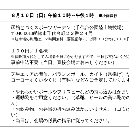
８月１６日（日）午前１０時～午後１時
※小雨決行
函館どつくスポーツガーデン（千代台公園陸上競技場）
〒040-0013函館市千代台町２２番２４号
※駐車場の利用は、２時間無料（要認証印）、以降３０分毎に１００
１００円／１名様
※保険加入代として入場者全員にかかりますので、当日お支払いくだ
事前申込不要（当日、直接会場にお来しください）
芝生エリアの開放、バランスボール、カイト（凧揚げ）
ヨーヨーすくいやくじ（有料）などをご予定しておりま
・やわらかいボールやフリスビーなどの持ち込みはかま
・運動靴をご用意ください。（革靴、ヒールの高い靴で
ん）
・お飲み物、お弁当の持ち込みはかまいません。（ゴミ
い）
・当日は、会場の係員の指示に従ってください。